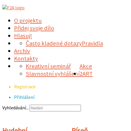
O projektu
Přidej svoje dílo
Hlasuj!
Často kladené dotazy
Pravidla
Archiv
Kontakty
Kreativní seminář
Akce
Slavnostní vyhlášení
2ART
Registrace
Přihlášení
Vyhledávání...
Hudební
Píseň