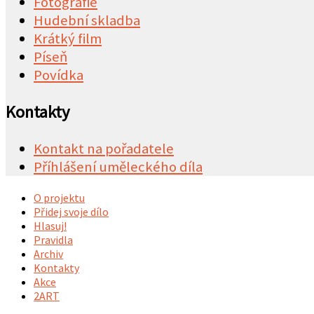
Fotografie
Hudební skladba
Krátký film
Píseň
Povídka
Kontakty
Kontakt na pořadatele
Příhlášení uměleckého díla
O projektu
Přidej svoje dílo
Hlasuj!
Pravidla
Archiv
Kontakty
Akce
2ART